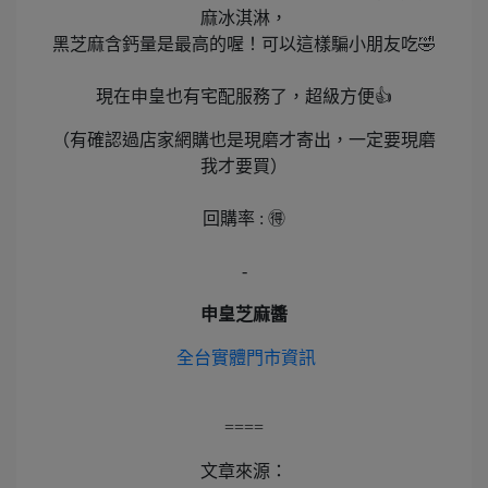
麻冰淇淋，
黑芝麻含鈣量是最高的喔！可以這樣騙小朋友吃🤣
現在申皇也有宅配服務了，超級方便👍
（有確認過店家網購也是現磨才寄出，一定要現磨
我才要買）
回購率 : 🉐️
-
申皇芝麻醬
全台實體門市資訊
====
文章來源：