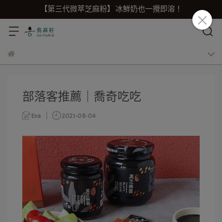
【第三代微萃芝麻粉】 冰鮮奶也一攪即溶！
部落客推薦｜喬奇吃吃
Eva
2021-08-04