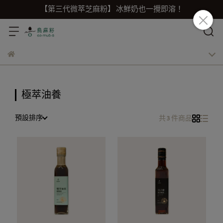
【第三代微萃芝麻粉】 冰鮮奶也一攪即溶！
極萃油養
預設排序
共 3 件商品