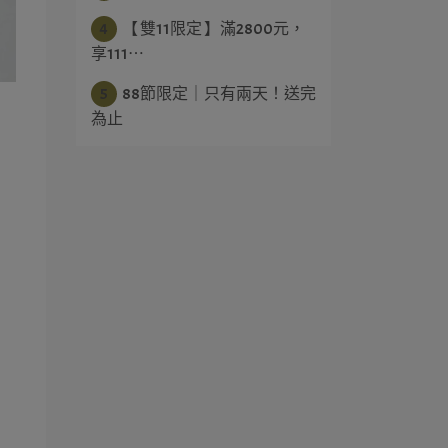
4
【 雙11限定 】滿2800元，
享111⋯
5
88節限定｜只有兩天！送完
為止