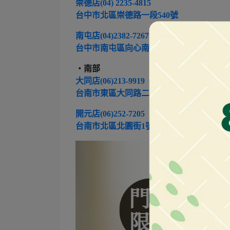
崇德店(04) 2235-4815
台中市北區崇德路一段540號
南屯店(04)2382-7267
台中市南屯區向心南路943號
‧南部
大同店(06)213-9919
台南市東區大同路二段211號
開元店(06)252-7205
台南市北區北園街1號