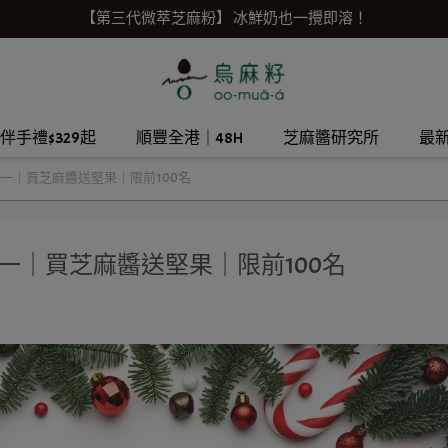
【第三代微萃芝麻粉】 冰鮮奶也一攪即溶！
伴手禮$329起
順豐全港｜48H
芝麻醬研究所
最
一｜買芝麻醬送堅果｜限前100名
一｜買芝麻醬送堅果｜限前100名