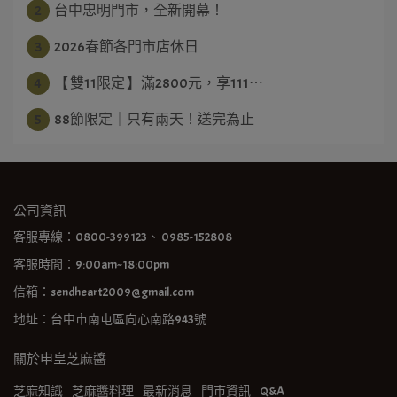
2
台中忠明門市，全新開幕！
3
2026春節各門市店休日
4
【 雙11限定 】滿2800元，享111⋯
5
88節限定｜只有兩天！送完為止
公司資訊
客服專線：0800-399123、 0985-152808
客服時間：9:00am~18:00pm
信箱：sendheart2009@gmail.com
地址：台中市南屯區向心南路943號
關於申皇芝麻醬
芝麻知識
芝麻醬料理
最新消息
門市資訊
Q&A