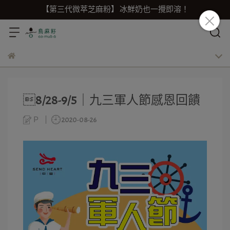
【第三代微萃芝麻粉】 冰鮮奶也一攪即溶！
8/28-9/5｜九三軍人節感恩回饋
Ｐ
2020-08-26