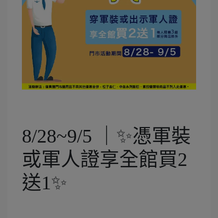
8/28~9/5 ｜✨憑軍裝
或軍人證享全館買2
送1✨